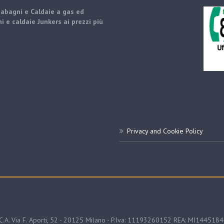
dabagni e Caldaie a gas ed
i e caldaie Junkers ai prezzi più
Privacy and Cookie Policy
.C.A. Via F. Aporti, 52 - 20125 Milano - P.Iva: 11193260152 REA: MI144518