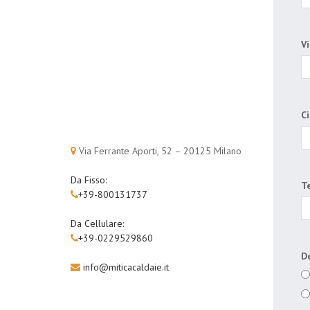
Vi
Ci
Via Ferrante Aporti, 52 – 20125 Milano
Da Fisso:
Te
+39-800131737
Da Cellulare:
+39-0229529860
De
info@miticacaldaie.it