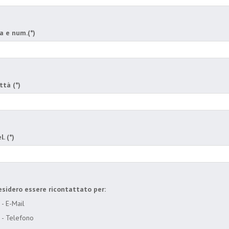
a e num.(*)
ttà (*)
l. (*)
sidero essere ricontattato per:
- E-Mail
- Telefono