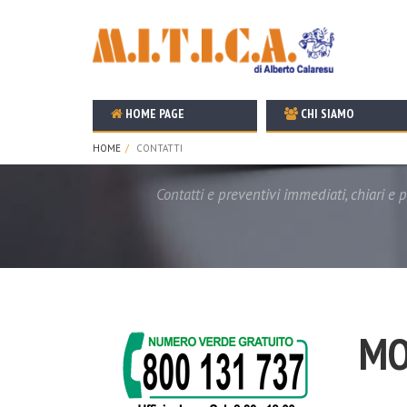
HOME PAGE
CHI SIAMO
Contatti
HOME
CONTATTI
Contatti e preventivi immediati, chiari e p
MO